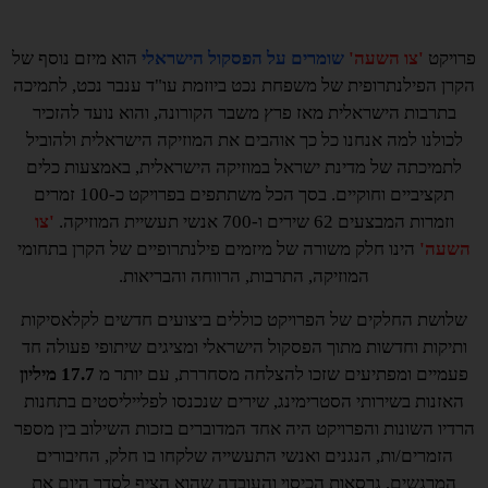
פרויקט
'צו השעה'
שומרים על הפסקול הישראלי
הוא מיזם נוסף של
הקרן הפילנתרופית של משפחת נכט ביוזמת עו"ד ענבר נכט, לתמיכה
בתרבות הישראלית מאז פרץ משבר הקורונה, והוא נועד להזכיר
לכולנו למה אנחנו כל כך אוהבים את המוזיקה הישראלית ולהוביל
לתמיכתה של מדינת ישראל במוזיקה הישראלית, באמצעות כלים
תקציביים וחוקיים. בסך הכל משתתפים בפרויקט כ-100 זמרים
וזמרות המבצעים 62 שירים ו-700 אנשי תעשיית המוזיקה.
'צו
השעה'
הינו חלק משורה של מיזמים פילנתרופיים של הקרן בתחומי
המוזיקה, התרבות, הרווחה והבריאות.
שלושת החלקים של הפרויקט כוללים ביצועים חדשים לקלאסיקות
ותיקות וחדשות מתוך הפסקול הישראלי ומציגים שיתופי פעולה חד
פעמיים ומפתיעים שזכו להצלחה מסחררת, עם יותר מ
17.7 מיליון
האזנות בשירותי הסטרימינג, שירים שנכנסו לפלייליסטים בתחנות
הרדיו השונות והפרויקט היה אחד המדוברים בזכות השילוב בין מספר
הזמרים/ות, הנגנים ואנשי התעשייה שלקחו בו חלק, החיבורים
המרגשים, גרסאות הכיסוי והעובדה שהוא הציף לסדר היום את