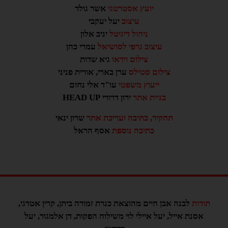
יועץ אסטרטגי
אשר גולד
עיצוב
יעל יעקבי
ניהול דיגיטל
יניב אלון
עיצוב גרפי לסושיאל
עמרי כהן
צילום וידאו
גיא שדות
צילום סטילס
ערן בארי, אורית פניני
ייעוץ משפטי
עו"ד אלי נחום
בניית אתר
ירון דרורי HEAD UP
תחקיר, כתיבה ועריכת אתר
שרון ינאי
כתיבה נוספת
אסף הראל
תודות
לבנה אבן חיים מהוצאת כנרת זמורה ביתן, קרין אטדגי,
אסנת אייל, יעל איילי לוי משילוח הפקות, דן אלמגור, יעל