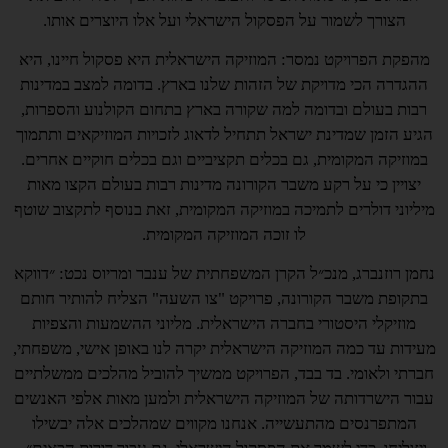
הצורך לשמור על הפסקול הישראלי ועל אלו היוצרים אותו.
מהפקת הפרויקט נמסר: המוזיקה הישראלית היא פסקול חיינו, היא
ההגדרה הכי מדויקת של הזהות שלנו בארץ. בדומה למצב במדינות
רבות בעולם ובדומה למה שקורה בארץ בתחום הקולנוע והספרות,
הגיע הזמן שמדינת ישראל תתחיל לדאוג לזכויות המוזיקאים ותתמוך
במוזיקה המקומית, גם בכלים תקציביים וגם בכלים חוקיים אחרים.
יצויין כי על רקע משבר הקורונה מדינות רבות בעולם הקצו מאות
מיליוני דולרים לתמיכה במוזיקה המקומית, זאת בנוסף לתקצוב שוטף
לו זוכה המוזיקה המקומית.
נחמן רוזנברג, מנכ״ל הקרן המשפחתית של ענבר ומריוס נכט: ״דווקא
בתקופת משבר הקורונה, פרויקט "צו השעה" הצליח להותיר חותם
מוזיקלי היסטורי בחברה הישראלית. מליוני ההשמעות והצפיות
מעידות עד כמה המוזיקה הישראלית יקרה לנו באופן אישי, משפחתי,
חברתי ולאומי. בד בבד, הפרויקט ממשיך להוביל מהלכים ממשלתיים
עבור הישרדותה של המוזיקה הישראלית ולמען מאות אלפי האנשים
המתפרנסים מהתעשייה. אנחנו מקווים שמהלכים אלה יבשילו