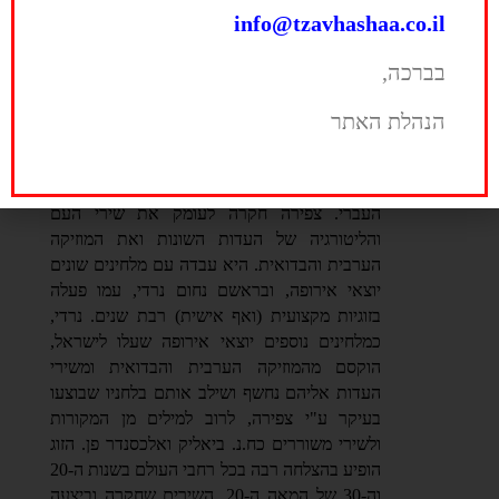
>>
info@tzavhashaa.co.il
בברכה,
על
אריאל זילבר, ברכה צפירה, שירת ארץ-ישראל
הנהלת האתר
השיר
המוקדמת ו"מסך עשן"
אריאל זילבר
הוא בנה של הזמרת וחוקרת המוזיקה
ברכה צפירה
(1990-1910), אחת מחלוצות הזמר
העברי. צפירה חקרה לעומק את שירי העם
והליטורגיה של העדות השונות ואת המוזיקה
הערבית והבדואית. היא עבדה עם מלחינים שונים
יוצאי אירופה, ובראשם נחום נרדי, עמו פעלה
בזוגיות מקצועית (ואף אישית) רבת שנים. נרדי,
כמלחינים נוספים יוצאי אירופה שעלו לישראל,
הוקסם מהמוזיקה הערבית והבדואית ומשירי
העדות אליהם נחשף ושילב אותם בלחניו שבוצעו
בעיקר ע"י צפירה, לרוב למילים מן המקורות
ולשירי משוררים כח.נ. ביאליק ואלכסנדר פן. הזוג
הופיע בהצלחה רבה בכל רחבי העולם בשנות ה-20
וה-30 של המאה ה-20. השירים שחקרה וביצעה