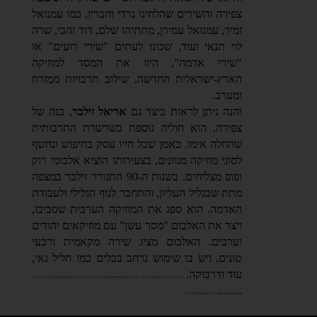
צפירה והשירים שהלחינו נרדי וחבריו, כמו עמנואל
זמיר, עמנואל עמירן, מתתיהו שלם, דוד זהבי, שרה
לוי תנאי ועוד, שכונו לעתים "שירי רועים" או
"שירי אדמה", היוו את המסד למוזיקה
הארץ-ישראלית החדשה, שילוב תרבויות ממזרח
ומערב.
והנה ניתן לראות כיצד גם
אריאל זילבר
, בנה של
צפירה, הוא חוליה נוספת בשרשרת התרבותית
שהחלה אימו. כאמן שכל חייו עסק בחיפוש ונחשף
לסוגי מוזיקה מגוונים, בצעירותו הוציא אלבומי רוק
ופופ מצליחים. בשנות ה-90 התגורר זילבר במצפה
מתת שבגליל העליון, והתחבר לנוף הגלילי ולעבודת
האדמה. הוא ספג את המוזיקה הערבית שסביבו,
ויצר את האלבום "מסך עשן" עם מוזיקאים יהודים
וערבים. האלבום מציג שירה מקאמית ורבעי
טונים, ויש בו שימוש נרחב בכלים כמו חליל נאי,
עוּד ודרבוקה.
מילות השיר רומזות על חיפוש הדרך התמידי של זילבר בעולם המסמא את עינינו ("מסך עשן"), וגם על הדרך האמונית-דתית שאליה התקרב, עד לחזרתו
המלאה בתשובה ב-2005 לערך והצטרפותו לחסידות חב"ד.