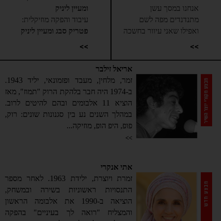
אנחנו במסך עשן
ומעיין ליניק
מתנדנדים מפה לשם
עיבוד והפקה מוזיקלית:
ואפילו שאני עיוור בחשכה
פטריק סבג ומעיין ליניק
אני הולך לי בדרכי בבטחה
>>
>>
צ'לו ומקלדות:
מעיין ליניק
ועולמי מתחכך בעולמך
תופים:
אמיר ברסלר
אריאל זילבר
וחלומי מסתבך בחלומך
עוד ובס:
אליסף באשרי
זמר, מלחין, מעבד ופזמונאי, יליד 1943.
שני כדורי עשן
קלידים ותיכנותים:
פטריק
ב-1974 היה חבר בלהקת הרוק "תמוז", מאז
מתגלגלים, משתכשכים
סבג
הוציא 11 אלבומים ובהם להיטים לרוב.
ברוח הקלילה
גיטרות:
עודד דיסטלמן
במהלך השנים נע בין סגנונות שונים: רוק,
משתוללים הם בגבהים,
מיקס:
פטריק סבג
פופ, היפ הופ, מוזיקה...
שמחה גדולה
מאסטרינג:
ארן לביא ב-
>>
וכוכבים נוצצים במבטך
TanTan Studios
וגורלי כבר נקשר בגורלך
הוקלט באולפני LE BEBE
אתי אנקרי
שתי אלומות של אור
עוזר טכנאי:
עודד דיסטלמן
זמרת ויוצרת, ילידת 1963. לאחר מספר
גולשות ומתרגשות, רוצות
הפקה בפועל וניהול אישי:
התנסויות ראשוניות בשירה ובמשחק,
כבר הלאה לעבור
דורון ליניק
הוציאה ב-1990 את אלבומה הראשון
גם אלוהים, כבר מתחשק לו
והמצליח "רואה לך בעיניים" בהפקה
לעזור