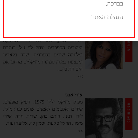
יהונתן גפן, שהפך לשותף יצירתי...
בברכה,
>>
הנהלת האתר
יסמין לוי
זמרת, פזמונאית, מלחינה ושחקנית, ילידת
1975. יסמין, בתו של חוקר המוזיקה
היהודית הספרדית יצחק לוי ז"ל, כותבת
ומלחינה שירים בספרדית, שרה בלאדינו
ומבצעת במגוון סגנונות מוזיקליים מרחבי אגן
הים התיכון....
>>
אורי אבני
מפיק מוזיקלי יליד 1979. הפיק מופעים,
שירים ואלבומים לאמנים שונים כגון: מוקי,
לירן דנינו, רותם כהן, שרית חדד, שירי
מימון, הראל סקעת, יסמין לוי, אליעד ועוד.
>>