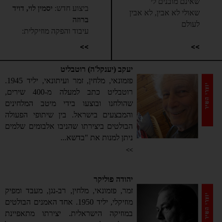
שאינם מובנים לי
ביצוע חדש:
יסמין לוי, דויד
שאולי לא אבין, לא אבין
ברוזה
לעולם
עיבוד והפקה מוזיקלית:
לא בכל הדרכים שרציתי
אורי אבני
>>
>>
ללכת הלכתי
גיטרה:
דויד ברוזה
בדרכים שהלכתי טעיתי
יעקב (יענקל'ה) רוטבליט
גיטרות:
אריאל טוכמן
ודאי לא פעם אחת
פזמונאי, מלחין, זמר ועיתונאי, יליד 1945.
בס:
מיכאל פרוסט
ועצבות מהלה כל שמחה,
רוטבליט כתב למעלה מ-400 שירים,
פסנתר קלידים ותכנותים:
כל שמחה ששמחתי
שהולחנו ובוצעו בידי מיטב המלחינים
אורי אבני
כמו ביקשתי דבר, דבר
והמבצעים בישראל. בין שיתופי הפעולה
מיקס ומאסטרינג:
רונן הלל
שאבד
הבולטים ביצירתו שהניבו אלבומים שלמים
הוקלט באולפני
ניתן למנות את "בדשא...
חלומות שחלמתי והם
Vibromonk ע"י דני שצקי
>>
מקיצים בי עדיין
ניהול עסקי דויד ברוזה:
אלי
שבריהם בעיני נשטפים
נחום
מפני בדמעה
יהודה פוליקר
ניהול תקשורתי דויד ברוזה:
ולילות ייסורים לא ספורים
זמר, פזמונאי, מלחין, רב-נגן, מעבד ומפיק
ורצברגר מלין
שהטבעתי ביין
מוזיקלי, יליד 1950. אחד האמנים הבולטים
מדיה דיגיטלית דויד ברוזה:
כאובד בדרכי, בדרכי הרעה
במוזיקה הישראלית. יצירתו מתאפיינת
דייס מרקטינג