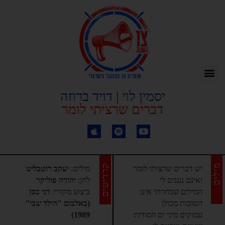
יסמין לוי | דויד ברוזה
דברים שרציתי לומר
מילים
קרדיטים
יש דברים שרציתי לומר
מילים:
יעקב רוטבליט
ואינם נענים לי
לחן:
יהודה פוליקר
המילים שבחרתי אינן
ביצוע מקורי:
דני בסן
הטובות מכולן
(באלבום "הילד שבי"
עמוקים מיני ים הסודות
1989)