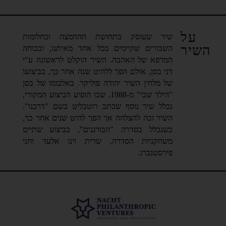
על
שיר שעוסק בתחושת ההחמצה ובחלומות
השיר
השבורים שקיימים בכל אחד מאיתנו, ובכוחה
המרפא של האהבה. השיר הוקלט לראשונה ע"י
דני בסן, אולם הפך ללהיט שנה אחר כך, בביצועו
של מלחין השיר יהודה פוליקר. באלבומו של בסן
"הילד שבי" מ-1988, שבו הופיע הביצוע המקורי,
נכלל שיר נוסף שכתב רוטבליט בשם "דרכנו".
השיר זכה להצלחה אך הפך להיט שנים אחר כך,
כשנכלל בסדרה "הבורגנים", בביצוע שתיים
משחקניות הסדרה, שרית וינו אלעד וחני
פירסטנברג.