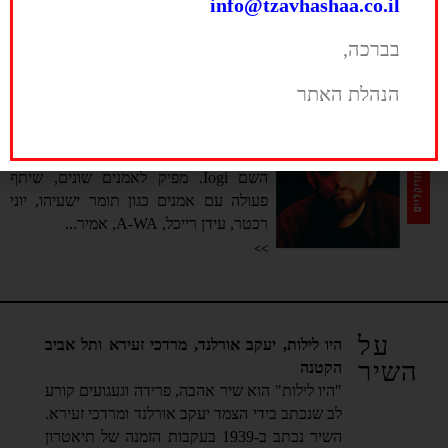
בפסקולי סרטים, סדרות ופרסומות. לולה
info@tzavhashaa.co.il
מארש יוצרים...
בברכה,
>>
הנהלת האתר
יוגב גלוסמן
מלחין ומפיק מוזיקלי, יליד 1990. הוציא
אלבום סולו בעברית, ואלבום באנגלית תחת
השם Iogi. מפיק לאמנים שונים, שיתף
פעולה עם אמנים כגון תומר ישעיהו, יוני
רכטר, עידן רייכל, A-WA, אמיר...
>>
על
היו לילות, יעקב אורלנד, מרדכי זעירא ותל אביב
השיר
הקטנה
"היו לילות" הוא שיר אהבה, פרידה וגעגועים קורע
לב שנכתב בידי הצמד יעקב אורלנד ומרדכי זעירא.
השיר נכתב ב-1939 בעקבות הזמנה של תיאטרון