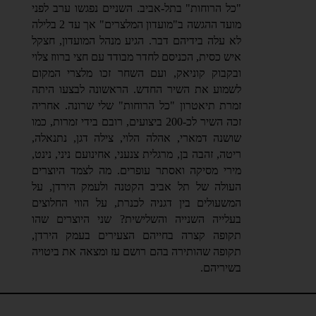
"כל הרוחות" בתל-אביב. השניים נפגשו ערב לפני
מועד ההגשה ב"מועדון המלצרים" אך עד 2 בלילה
לא עלה בידיהם דבר. הגיע מנהל המועדון, חצקל
איש כסית, הכניסם לחדר מבודד עם חצי ברווז צלוי
ובקבוק קוניאק, ועם השחר זכו מלצרי המקום
לשמוע את השיר החדש. הראשונה לבצעו היתה
זמרת תיאטרון "כל הרוחות" שלי שרונה. אחריה
זכה השיר לכ-200 ביצועים, רובם בידי זמרות, כמו
שושנה דמארי, אהלה הלוי, צילה דגן, נתנאלה,
ריטה, זהבה בן, מרגלית צנעני, אחינועם ניני, נינט,
מירי מסיקה ואסתר עופרים.
מה לצמד היוצרים
העולה של תל אביב הקטנה ולעמק הירדן, על
המשעולים בין דגניה לכנרת, על הווי החלוצים
בעלייה השנייה והשלישית? שני היוצרים שהו
תקופה קצרה בחייהם הצעירים בעמק הירדן,
תקופה שהותירה בהם רושם עז ומצאה את ביטויה
בשיריהם.