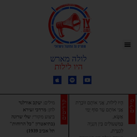
לולה מארש
היו לילות
מילים
קרדיטים
הָיוּ לֵילוֹת, אֲנִי אוֹתָם זוֹכֶרֶת
מילים:
יעקב אורלנד
אֲנִי אוֹתָם עַד סוֹף יָמַי
לחן:
מרדכי זעירא
אֶשָּׂא,
ביצוע מקורי:
שלי שרונה
בַּמִּשְׁעוֹלִים בֵּין דְּגַנְיָה
(בתיאטרון "כל הרוחות"
לְכִנֶּרֶת,
תל אביב 1939)