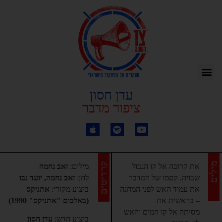
עדן חסון
ציפור מדבר
מילים
קרדיטים
את קרובה אל קו הגבול
מילים:
זאב נחמה
שבויה, קסמו של המדבר
לחן:
זאב נחמה, יועד נבו
את עמוד האש לפני המחנה
ביצוע מקורי:
אתניקס
– בראשית את
(באלבום "אתניקס" 1990)
מסיתה אל קו המים והאש
ביצוע חדש:
עדן חסון