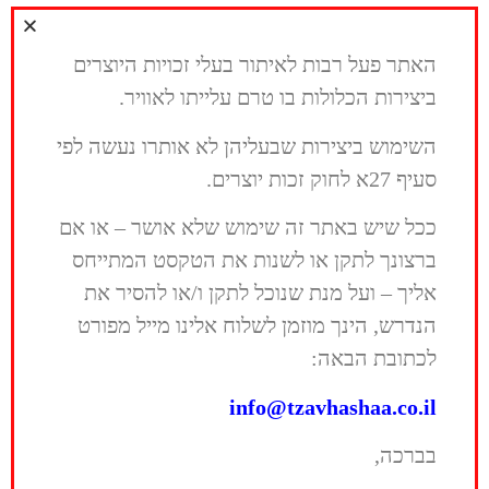
סאונד וכמפיק מוזיקלי באלבום המופתי
"אפר ואבק" של יהודה פוליקר...
>>
האתר פעל רבות לאיתור בעלי זכויות היוצרים
ביצירות הכלולות בו טרם עלייתו לאוויר.
אתניקס
השימוש ביצירות שבעליהן לא אותרו נעשה לפי
להקת אתניקס החלה את פעילותה בשנת
1989, והיתה אחת הלהקות הראשונות
סעיף 27א לחוק זכות יוצרים.
שיצרה צליל מובחן של שילוב בין רוק
למוזיקה ערבית אתנית, בביצוע אנרגטי
ככל שיש באתר זה שימוש שלא אושר – או אם
וסוחף. הרכב הלהקה השתנה והלהקה
ברצונך לתקן או לשנות את הטקסט המתייחס
התנסתה בסגנונות...
אליך – ועל מנת שנוכל לתקן ו/או להסיר את
>>
הנדרש, הינך מוזמן לשלוח אלינו מייל מפורט
לכתובת הבאה:
עדן חסון
זמר, פזמונאי, מלחין, מעבד ומפיק, יליד
info@tzavhashaa.co.il
1994. כתב והלחין שירים לפאר טסי, עדן בן
זקן, איתי לוי, ולעדן בן זקן, איתה גם ביצע
בברכה,
דואט וקיים מסע הופעות משותף. השירים