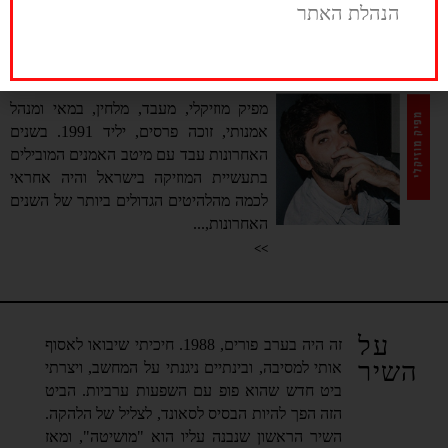
מאלבומו...
הנהלת האתר
>>
סתיו בגר
מפיק מוזיקלי, מעבד, מלחין, במאי ומנהל
אמנותי, זוכה פרסים, יליד 1991. בשנים
האחרונות עבד עם מיטב האמנים המובילים
בתעשיית המוזיקה בישראל והיה אחראי
לכמה מהלהיטים הגדולים ביותר של השנים
האחרונות,...
>>
על
זה היה בערב פורים, 1988. חיכיתי שיבואו לאסוף
השיר
אותי למסיבה, ובינתיים ניגנתי על המחשב, ויצרתי
ביט חדש שהוא פופ עם השפעות ערביות. הביט
הזה הפך להיות הבסיס לסאונד, לצליל של הלהקה.
השיר הראשון שנבנה עליו הוא "מושיטה", ומאז