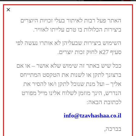
ניהול עמיר בניון וכנסיית
ו-3...
אך עתיד רחוק באופק,
השכל:
אודי דבוש, אלעד
>>
בערפל קבור
כהן
האתר פעל רבות לאיתור בעלי זכויות היוצרים
ואתה ללא מנוח את היום
בוקינג עמיר בניון וכנסיית
שוכח
עמיר בניון
ביצירות הכלולות בו טרם עלייתו לאוויר.
השכל:
פיסטוק אמנים
במרדף אחר האופק שממך
זמר, פזמונאי ומלחין, יליד 1975. אחד
יח"צ עמיר בניון:
מורן פז
בורח
היוצרים הייחודיים בנוף המוזיקה הישראלית
השימוש ביצירות שבעליהן לא אותרו נעשה לפי
תקשורת
והים תיכונית, מאז 1999 הוציא למעלה
יח"צ כנסיית השכל:
כרמית
סעיף 27א לחוק זכות יוצרים.
תן לזמן ללכת…
מ-15 אלבומים וכתב עשרות שירים לו
חדידה
ולאמנים רבים ביניהם גידי גוב, ישי לוי,...
ככל שיש באתר זה שימוש שלא אושר – או אם
>>
ברצונך לתקן או לשנות את הטקסט המתייחס
אליך – ועל מנת שנוכל לתקן ו/או להסיר את
כנסיית השכל
הנדרש, הינך מוזמן לשלוח אלינו מייל מפורט
הרכב רוק ישראלי, במקור מהעיר שדרות.
לכתובת הבאה:
אלבומם הראשון "דברים בלחש" יצא בשנת
1992, אחריו הקליטה הלהקה 8 אלבומים
info@tzavhashaa.co.il
נוספים. לשיאי הצלחתה הגיעה ב-1999 עם
האלבום הנושא את שמה וב-2007 עם...
בברכה,
>>