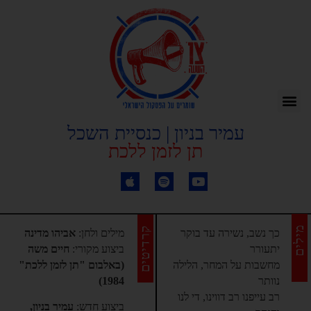
עמיר בניון | כנסיית השכל
תן לזמן ללכת
מילים
קרדיטים
כך נשב, נשירה עד בוקר
מילים ולחן:
אביהו מדינה
יתעורר
ביצוע מקורי:
חיים משה
מחשבות על המחר, הלילה
(באלבום "תן לזמן ללכת"
נוותר
1984)
רב עייפנו רב דווינו, די לנו
ביצוע חדש:
עמיר בניון,