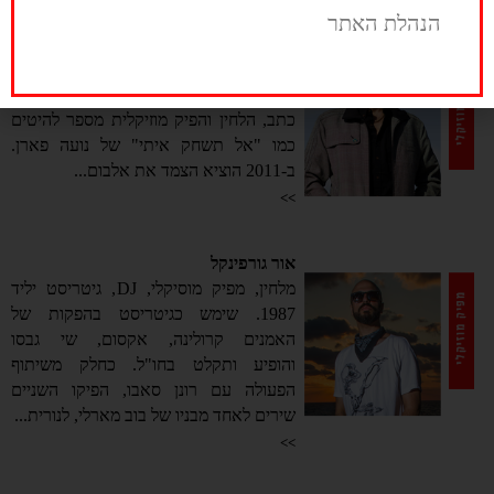
הנהלת האתר
רונן סאבו
מלחין ומפיק מוזיקלי יליד 1973. כחלק
מהצמד "סאבו וקותי" (לצד אופיר קותיאל)
כתב, הלחין והפיק מוזיקלית מספר להיטים
כמו "אל תשחק איתי" של נועה פארן.
ב-2011 הוציא הצמד את אלבום...
>>
אור גורפינקל
מלחין, מפיק מוסיקלי, DJ, גיטריסט יליד
1987. שימש כגיטריסט בהפקות של
האמנים קרולינה, אקסום, שי גבסו
והופיע ותקלט בחו"ל. כחלק משיתוף
הפעולה עם רונן סאבו, הפיקו השניים
שירים לאחד מבניו של בוב מארלי, לנורית...
>>