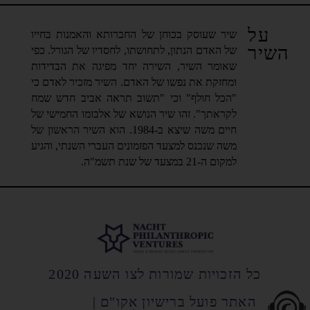
על
שיר שעוסק בכוחן של החברותא והאמנות בחייו
השיר
של האדם הנתון, לתחושתו, לחסדיו של הגורל. כפי
שאומר השיר, השירה יחד מפיגה את הבדידות
ומחזקת את נפשו של האדם. השיר מזכיר לאדם כי
"הכל חולף" וכי "תשוב תראה אביב חדש שמח
לקראתך". זהו שיר הנושא של אלבומו החמישי של
חיים משה שיצא ב-1984. הוא השיר הראשון של
משה שנכנס למצעד הפזמונים העברי השנתי, והגיע
למקום ה-21 במצעד של שנת תשמ"ה.
כל הזכויות שמורות לצו השעה 2020
האתר פועל ברישיון אקו"ם |