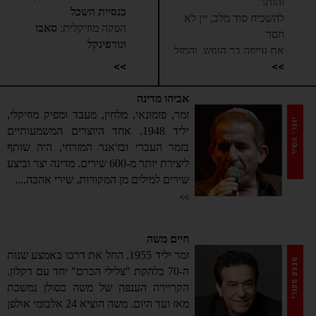
והותר
כנסיית השכל
להשכיח סוד מלב, יין לא
הפקה מוזיקלית:
סאבו
חסר
וגורפינקל
אם עייפה בך הנפש, והמזל
עיבוד:
רונן סאבו, אור
>>
>>
חדל
גורפינקל, כנסיית השכל
להאיר פניו אליך, פה ושם
אביהו מדינה
נכשל
שירה:
עמיר בניון, יורם חזן
זמר, פזמונאי, מלחין, מעבד ומפיק מוזיקלי,
לא תדע בין צחוק ודמע, מי
גיטרה חשמלית:
דוד רז
יליד 1948. אחד היוצרים המשמעותיים
מהם תבחר
גיטרה חשמלית:
אור
בזמר העברי ובז'אנר המזרחי, היה שותף
והכל נתון לפתע ביד הגורל
גורפינקל
ליצירת יותר מ-600 שירים. מדינה יצר וביצע
בס:
רן אלמליח
תן לזמן ללכת
שירים למילים מן המקורות, שירי אהבה,...
תופים:
דניאל זייבלט
תחלוף גם השלכת
>>
קלידים:
עמי רייס
ותשוב תראה אביב חדש
קלידים:
רונן סאבו
שמח לקראתך
פרקשן:
נדב גיימן
חיים משה
נוסיף נשירה יחד
כינור:
אלעד לוי
זמר יליד 1955. החל את דרכו באמצע שנות
יחד עם כולם
ה-70 בלהקת "צלילי הכרם" יחד עם דקלון.
נגביה עוף כיונה אל ענן
מיקס:
סאבו בננוריון מיוזיק
הקריירה הענפה של משה כסולן נמשכת
מאסטרינג:
איציק פיליבה
מקרוב נראה הכל ידוע
מאז ועד היום. משה הוציא 24 אלבומי אולפן
וברור