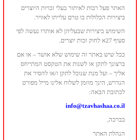
ניהול הפקה קרן פלס:
תום
עם השתתפותה בפסטיבל הזמר והפזמון עם
האתר פעל רבות לאיתור בעלי זכויות היוצרים
אבימור
השיר...
ניהול אישי קרן פלס:
מירה
ביצירות הכלולות בו טרם עלייתו לאוויר.
>>
שפיגל
ניהול הפקה אלון עדר:
השימוש ביצירות שבעליהן לא אותרו נעשה לפי
קרן פלס
אדווה צברי
סעיף 27א לחוק זכות יוצרים.
זמרת יוצרת ושחקנית, ילידת 1979. החלה
ניהול אישי אלון עדר:
גלעד
את דרכה בכתיבה והלחנת שירים לאמנים
אדמוני ושרון ארביב
ככל שיש באתר זה שימוש שלא אושר – או אם
ומאוחר יותר גם הפכה למבצעת, עם 5
ברצונך לתקן או לשנות את הטקסט המתייחס
אלבומי סולו ואלבום משותף עם רמי
קלינשטיין, מתוכם להיטים רבים שכבשו...
אליך – ועל מנת שנוכל לתקן ו/או להסיר את
>>
הנדרש, הינך מוזמן לשלוח אלינו מייל מפורט
לכתובת הבאה:
אלון עדר
זמר יוצר, יליד 1983. בעשור האחרון שחרר
info@tzavhashaa.co.il
9 אלבומים שונים, את רוב השירים כתב
בברכה,
והלחין בעצמו, לעתים בשיתוף פעולה עם
הלהקה שמקליטה ומלווה אותו בהופעותיו.
הנהלת האתר
לעדר כתיבה אישית ולחנים שיצרו...