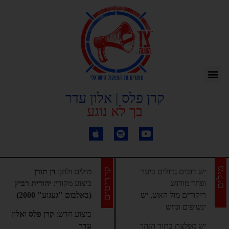
קרן פלס | אלון עדר
בך לא נוגע
מילים
קרדיטים
יש דובים גדולים ביער
מילים ולחן:
דן תורן
ופחד מורגש
ביצוע מקורי:
יהודית רביץ
ריקודים מול האש, יש
(באלבום "געגוע" 2000)
ינשופים ונחש
ביצוע חדש:
קרן פלס ואלון
יש מפלצת בתוך הנהר
עדר