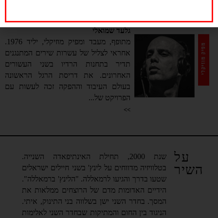
>>
גלעד שמואלי
מתופף, מעבד ומפיק מוזיקלי, יליד 1976.
אחראי לצליל של עשרות שירים המתנגנים
תדיר בתחנות הרדיו בשני העשורים
האחרונים. את דריסת הרגל הראשונה
בעולם העיבוד וההפקה זכה לעשות עם
הפרויקט של...
>>
על
שנת 2000, תחילת האינתיפאדה השנייה.
השיר
בטלוויזיה מדווחים על לינץ' בשני חיילים ישראלים
שטעו בדרך והגיעו לרמאללה. "הלינץ' ברמאללה".
הידיים האדומות מדם של הרוצחים ממלאות את
המסך. בחדר השני ישן בשלווה בני התינוק, איתי.
הניגוד בין החום והמתיקות שבחדר השני לאלימות