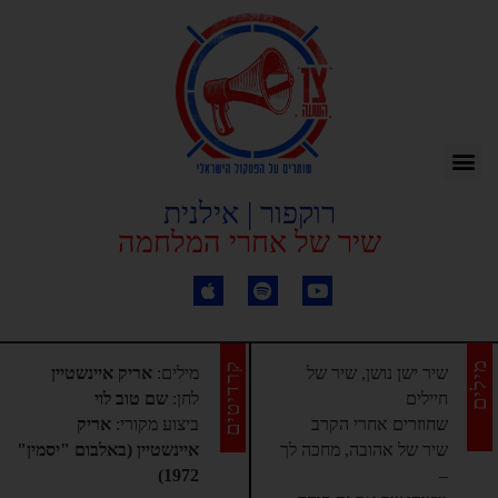
רוקפור | אילנית
שיר של אחרי המלחמה
מילים
קרדיטים
שיר ישן נושן, שיר של
מילים:
אריק איינשטיין
חיילים
לחן:
שם טוב לוי
שחוזרים אחרי הקרב
ביצוע מקורי:
אריק
שיר של אהובה, מחכה לך
איינשטיין (באלבום "יסמין"
1972)
–