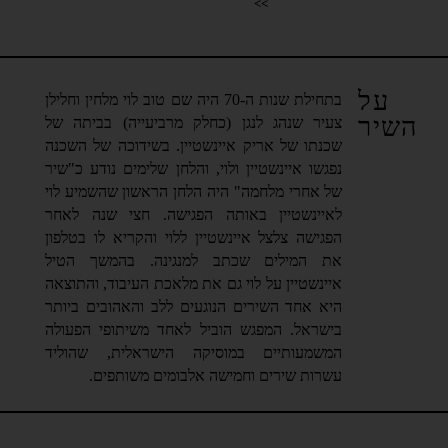
>>
על
בתחילת שנות ה-70 היה שם טוב לוי מלחין וחלילן
השיר
צעיר שנהג לנגן (כחלק מרביעייה) בביתה של
שכנתו של אריק איינשטיין. בשידוכה של השכנה
נפגשו איינשטיין ולוי, והלחן שלימים נודע כ"שיר
של אחרי מלחמה" היה הלחן הראשון שהשמיע לוי
לאיינשטיין באותה הפגישה. חצי שנה לאחר
הפגישה צלצל איינשטיין ללוי והקריא לו בטלפון
את המילים שכתב למנגינה. בהמשך הטיל
איינשטיין על לוי גם את מלאכת העיבוד, והתוצאה
היא אחד השירים הנוגעים ללב והאהובים ביותר
בישראל. המפגש הוביל לאחד משיתופי הפעולה
המשמעותיים במוסיקה הישראלית, שהוליד
עשרות שירים וחמישה אלבומים משותפים.