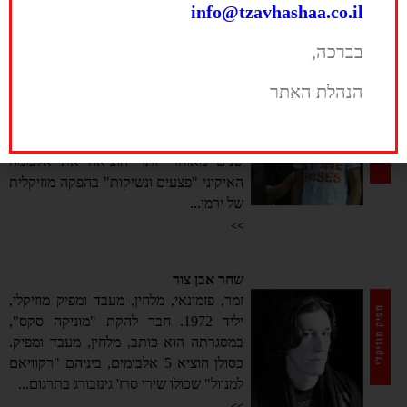
להיטה הראשון הגדול היה "ילד...
info@tzavhashaa.co.il
>>
בברכה,
מוניקה סקס
הנהלת האתר
אחת הלהקות הוותיקות והאהובות ברוק
הישראלי. נולדה ב-1992 כשבבסיסה יהלי
סובול, פיטר רוט ושחר אבן צור. כשלוש
שנים מאוחר יותר הוציאה את אלבומה
האיקוני "פצעים ונשיקות" בהפקה מוזיקלית
של ירמי...
>>
שחר אבן צור
זמר, פזמונאי, מלחין, מעבד ומפיק מוזיקלי,
יליד 1972. חבר להקת "מוניקה סקס",
במסגרתה הוא כותב, מלחין, מעבד ומפיק.
כסולן הוציא 5 אלבומים, ביניהם "רקוויאם
למנוול" שכולו שירי סרז' גינזבורג בתרגום...
>>