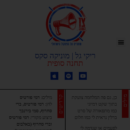
ריקי גל | מוניקה סקס
תחנה סופית
מילים
קרדיטים
כן, גם פה המלחמה צועקת
מילים:
רמי פורטיס
בתוך שקט דמיוני
לחן:
רמי פורטיס, ברי
כמו מתפאורה של סרט
סחרוף, סמי בירנבך
ברלין נראית לי כמו חלום
ביצוע מקורי:
רמי פורטיס
וברי סחרוף (באלבום
לפעמים או שנדמה לי