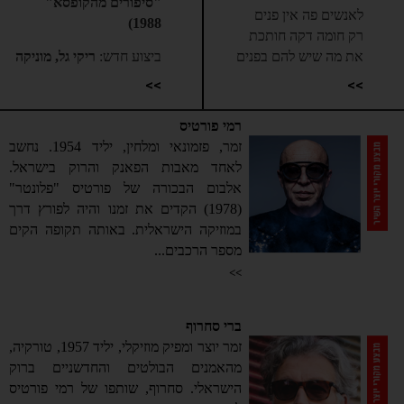
"סיפורים מהקופסא"
לאנשים פה אין פנים
1988)
רק חומה דקה חותכת
את מה שיש להם בפנים
ביצוע חדש:
ריקי גל, מוניקה
סקס
>>
>>
הגבול פה צר ואין בו ערך
הפקה מוזיקלית:
שחר אבן
אין שום מגע ואין שום דרך
צור
רמי פורטיס
המזרח שוב מסתתר
עיבוד:
מוניקה סקס
זמר, פזמונאי ומלחין, יליד 1954. נחשב
מאחורי קירות
לאחד מאבות הפאנק והרוק בישראל.
תביט למעלה ותראה
שירה:
ריקי גל ויהלי סובול
אלבום הבכורה של פורטיס "פלונטר"
את השמיים צועקים
גיטרה חשמלית:
פיטר רוט
(1978) הקדים את זמנו והיה לפורץ דרך
בס:
ספי אפרתי
בתוך דמעה שמתנפצת
במוזיקה הישראלית. באותה תקופה הקים
תופים:
שחר אבן צור
עולות תמונות מן העבר
מספר הרכבים...
קלידים:
אלכס קרלינסקי
אינשטיין פה סיים בית ספר
>>
מאסטרינג:
אייל קצב
ורק הזמן כאן נעצר
הוקלט באולפני העוגן ע"י
ילדות שולחות ידיים
שלומי גוילי
ברי סחרוף
כדי להראות את הסימנים
זמר יוצר ומפיק מוזיקלי, יליד 1957, טורקיה,
אתה רואה שבעיניים
ניהול אישי ריקי גל:
דניאל
מהאמנים הבולטים והחדשניים ברוק
זוהי תחנה סופית
שוהם
הישראלי. סחרוף, שותפו של רמי פורטיס
בוקינג ריקי גל:
גורביץ'