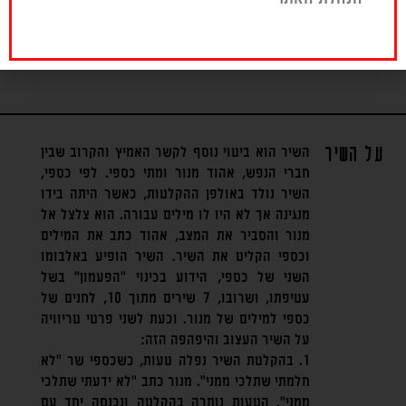
בהם שירים שכתב והלחין. ב-2015 הוציא
אלבום סולו בשם "השחור החדש".
המוזיקה שיוצר...
>>
על השיר
השיר הוא ביטוי נוסף לקשר האמיץ והקרוב שבין
חברי הנפש, אהוד מנור ומתי כספי. לפי כספי,
השיר נולד באולפן ההקלטות, כאשר היתה בידו
מנגינה אך לא היו לו מילים עבורה. הוא צלצל אל
מנור והסביר את המצב, אהוד כתב את המילים
וכספי הקליט את השיר. השיר הופיע באלבומו
השני של כספי, הידוע בכינוי "הפעמון" בשל
עטיפתו, ושרובו, 7 שירים מתוך 10, לחנים של
כספי למילים של מנור. וכעת לשני פרטי טריוויה
על השיר העצוב והיפהפה הזה:
1. בהקלטת השיר נפלה טעות, כשכספי שר "לא
חלמתי שתלכי ממני". מנור כתב "לא ידעתי שתלכי
ממני". הטעות נותרה בהקלטה ונכנסה יחד עם