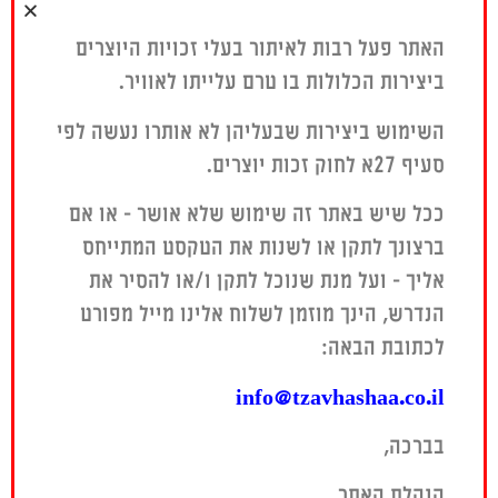
או נחליט שנשארים
מ-20 אלבומים, חלקם לילדים, הפיק
עופר טיברין
אלבומים לאמנים רבים, בהם לרוב גם ניגן
קול קורא הלילה…
האתר פעל רבות לאיתור בעלי זכויות היוצרים
ניהול אישי – גיא מזיג:
קרן
בעצמו...
מזיג
ביצירות הכלולות בו טרם עלייתו לאוויר.
>>
ואני תמיד תמיד חשבתי
בוקינג – גיא מזיג:
בוקטוק
שמאושרים כמונו אין
השימוש ביצירות שבעליהן לא אותרו נעשה לפי
ניהול וייצוג אמנים
ובדמיוני לראות אהבתי
גל דה פז
ניהול אישי – גל דה פז:
איך ביחד נזדקן
סעיף 27א לחוק זכות יוצרים.
זמרת, פזמונאית ומלחינה ילידת 1986.
אילת (שולי) מגר
ב-2010 הוציאה את אלבומה הראשון
בוקינג – גל דה פז:
Margin
ככל שיש באתר זה שימוש שלא אושר – או אם
והיחיד בעברית, האלבום הכיל שירים
– Management &
ברצונך לתקן או לשנות את הטקסט המתייחס
בסגנון רוק ובלוז. מאז הוציאה 3 אלבומים
Booking
באנגלית, שני האחרונים עם ההרכב
אליך – ועל מנת שנוכל לתקן ו/או להסיר את
שהקימה The Paz...
הנדרש, הינך מוזמן לשלוח אלינו מייל מפורט
>>
לכתובת הבאה:
info@tzavhashaa.co.il
גיא מזיג
זמר, פזמונאי, מלחין, מעבד, מפיק מוזיקלי,
בברכה,
תסריטאי ושחקן, יליד 1978. היה חבר
בלהקת "הדורבנים" שהוציאה 3 אלבומים,
הנהלת האתר