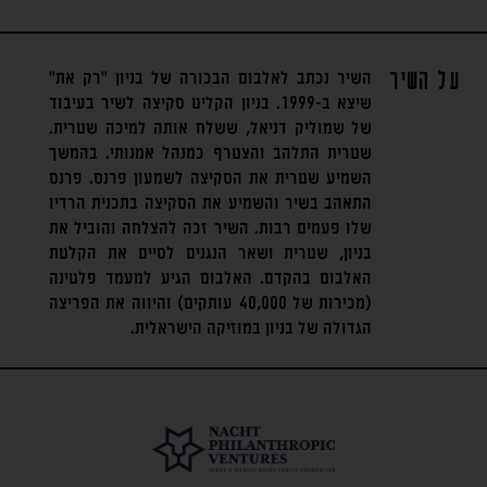
על השיר
השיר נכתב לאלבום הבכורה של בניון "רק את"
שיצא ב-1999. בניון הקליט סקיצה לשיר בעיבוד
של שמוליק דניאל, ששלח אותה למיכה שטרית.
שטרית התלהב והצטרף כמנהל אמנותי. בהמשך
השמיע שטרית את הסקיצה לשמעון פרנס. פרנס
התאהב בשיר והשמיע את הסקיצה בתכנית הרדיו
שלו פעמים רבות. השיר זכה להצלחה והוביל את
בניון, שטרית ושאר הנגנים לסיים את הקלטת
האלבום בהקדם. האלבום הגיע למעמד פלטינה
(מכירות של 40,000 עותקים) והיווה את הפריצה
הגדולה של בניון במוזיקה הישראלית.