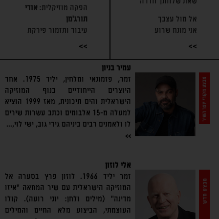
שאת שלוותך חדרה
הפקה מוזיקלית:
אודי
אל מול עצבך
תורג׳מן
אני מונח שרוע
עיבוד ותזמור פירקת
כואב ולא רגוע
אלנור:
אריאל כהן
>>
>>
וליבי ניחומים לך שולח
תזמורת פירקת אלנור
כשאת עצובה
עמיר בניון
מנכ"לית ומנהלת אמנותית:
כשאת עצובה
זמר, פזמונאי ומלחין, יליד 1975. אחד
חנה פתיה
היוצרים הייחודיים בנוף המוזיקה
בצבא הכי חזק שבעולם
מנהל מוזיקלי ומנצח:
הישראלית והים תיכונית, מאז 1999 הוציא
אלחם למענך
אריאל כהן
למעלה מ-15 אלבומים וכתב עשרות שירים
את התקווה האמיתית
קאנון:
אלי אביכזר
לו ולאמנים רבים ביניהם גידי גוב, ישי לוי,...
שבחיי
עוד:
יהודה קמרי
>>
שואב אני ממך
נאי:
אלעד קמחי
בבקשה, לעולם היי מחייכת
כינורות:
נתי יצחקוב, יוהנה
כי כשאת נעצבת
אלי לוזון
ריטמולר, עמרם מספי, איתי
אני כמו לא קיים
זמר יליד 1966. לוזון פרץ בסערה אל
קרסו, הילה אחיאל, אודי
המוזיקה הישראלית עם שיר המחאה "איזו
אם רק תחייכי
מדר, אוראל מכלוף, אלומה
מדינה" (מילים ולחן: יוני רועה). קולו
אפילו גם כשאין לך
חזן, נועה אהרוני, מוטי נורי
העוצמתי, הביצוע מלא החיים והמילים
אני אדהר על דרך
צ'לו:
אייל ווהב, גיא גלם